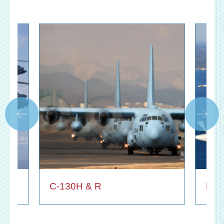
C-130H & R
P-3